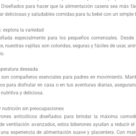
 Diseñados para hacer que la alimentación casera sea más fác
ear deliciosas y saludables comidas para tu bebé con un simple 
 explora la variedad
señada especialmente para los pequeños comensales. Desde 
e, nuestras vajillas son coloridas, seguras y fáciles de usar, a
do.
mperatura deseada
os son compañeros esenciales para padres en movimiento. Mant
stos para disfrutar en casa o en tus aventuras diarias, asegura
utritiva y deliciosa.
 nutrición sin preocupaciones
erones anticólicos diseñados para brindar la máxima comod
de ventilación avanzados, estos biberones ayudan a reducir el
 una experiencia de alimentación suave y placentera. Con mate