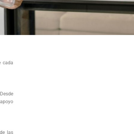
e cada
 Desde
y apoyo
de las