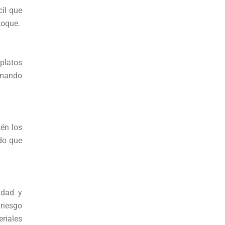
il que
toque.
platos
nimando
én los
ndo que
idad y
 riesgo
riales