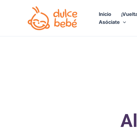
Ir
al
Inicio
¡Vuelt
contenido
Asóciate
A