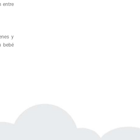
 entre
enes y
u bebé