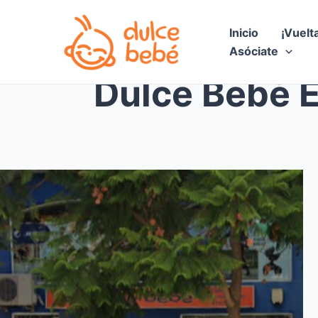
Ir
al
Inicio
¡Vuelt
contenido
Asóciate
Dulce Bebé 