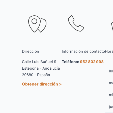
Dirección
Información de contacto
Hora
Calle Luis Buñuel 9
Teléfono:
952 802 998
Estepona - Andalucía
lu
29680 - España
m
Obtener dirección >
mi
ju