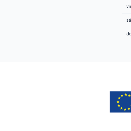
vi
s
d