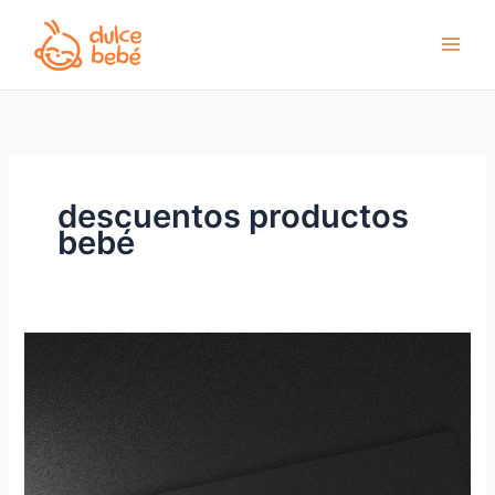
Ir
al
contenido
descuentos productos
bebé
Black
Friday
2024